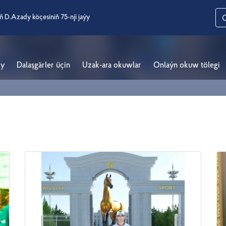
ň D.Azady köçesiniň 75-nji jaýy
ry
Dalaşgärler üçin
Uzak-ara okuwlar
Onlaýn okuw tölegi