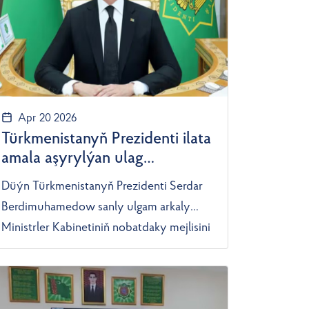
Apr 20 2026
Türkmenistanyň Prezidenti ilata
amala aşyrylýan ulag
hyzmatlarynyň hilini
Düýn Türkmenistanyň Prezidenti Serdar
ýokarlandyrmagy tabşyrdy
Berdimuhamedow sanly ulgam arkaly
Ministrler Kabinetiniň nobatdaky mejlisini
geçirdi. Onuň dowamynda wise-premýer
B.Annaýew ýurduň awtomobil ulaglary
pudagynyň maddy-enjamlaýyn