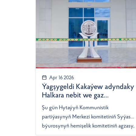
neşiriniň habar bermegine görä, ýaryşlar
toparlaýyn we şahsy hasapda geçirildi.
Apr 16 2026
Ýagşygeldi Kakaýew adyndaky
Halkara nebit we gaz
uniwersitetinde Lu Ban
Şu gün Hytaýyň Kommunistik
ussahanasy açyldy
partiýasynyň Merkezi komitetiniň Syýasy
býurosynyň hemişelik komitetiniň agzasy,
Hytaý Halk Respublikasynyň Döwlet