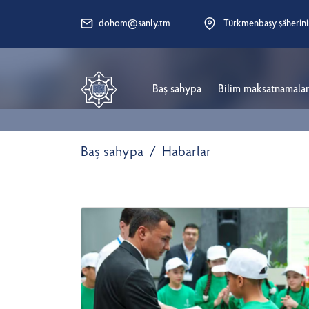
dohom@sanly.tm
Türkmenbaşy şäherini
Baş sahypa
Bilim maksatnamala
Baş sahypa
Habarlar