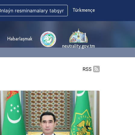
Onlaýn resminamalary tabşyr
Türkmençe
Habarlaşmak
neutrality.gov.tm
RSS