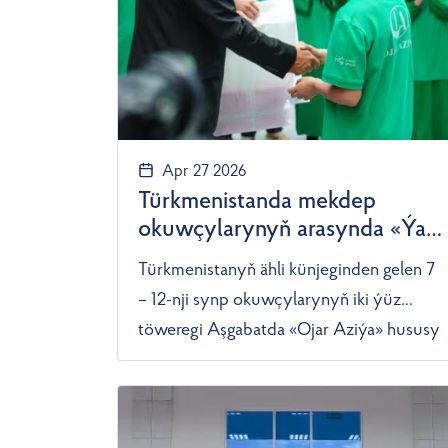
Apr 27 2026
Türkmenistanda mekdep
okuwçylarynyň arasynda «Ýaş
inžener – 2026» bäsleşigi
Türkmenistanyň ähli künjeginden gelen 7
geçirildi
– 12-nji synp okuwçylarynyň iki ýüz
töweregi Aşgabatda «Ojar Aziýa» hususy
kärhanasynyň meýdançasynda geçirilen
«Ýaş inžener – 2026» bäsleşigine
gatnaşdylar. «Türkmenistan: Altyn asyr»