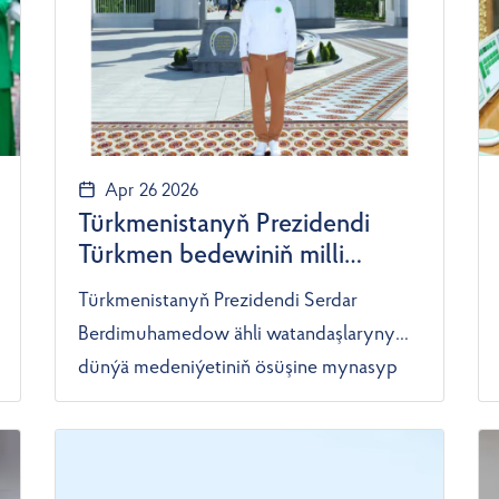
Apr 26 2026
Türkmenistanyň Prezidendi
Türkmen bedewiniň milli
baýramy mynasybetli ähli
Türkmenistanyň Prezidendi Serdar
watandaşlaryny gutlady
Berdimuhamedow ähli watandaşlaryny
dünýä medeniýetiniň ösüşine mynasyp
goşant goşan parasatly pederleriň
zehininden kemal tapan, halk seçgisi
esasynda döredilen şan-şöhratly