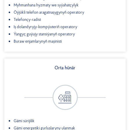
Myhmanhana hyzmaty we syýahatçylyk
Öýjükli telefon aragatnaşygynyň operatory
Telefonçy-radist
Iş dolandyryjy-kompýuteriň operatory
Ýangyç guýujy stansiýanyň operatory
Buraw enjamlarynyň maşinisti
Orta hünär
Gämi sürijilik
Gämi energetiki gurluşlaryny ulanmak