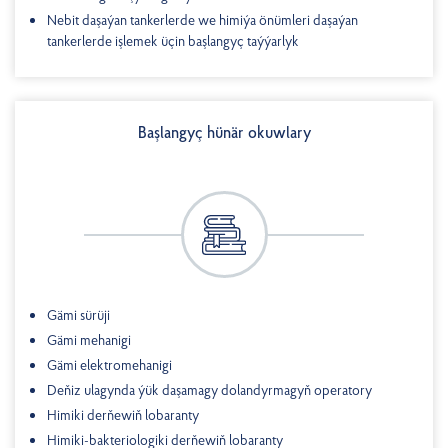
Nebit daşaýan tankerlerde we himiýa önümleri daşaýan
tankerlerde işlemek üçin başlangyç taýýarlyk
Başlangyç hünär okuwlary
Gämi sürüji
Gämi mehanigi
Gämi elektromehanigi
Deňiz ulagynda ýük daşamagy dolandyrmagyň operatory
Himiki derňewiň lobaranty
Himiki-bakteriologiki derňewiň lobaranty