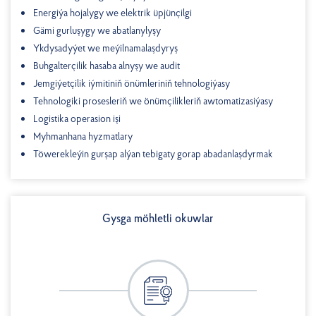
Energiýa hojalygy we elektrik üpjünçilgi
Gämi gurluşygy we abatlanylyşy
Ykdysadyýet we meýilnamalaşdyryş
Buhgalterçilik hasaba alnyşy we audit
Jemgiýetçilik iýmitiniň önümleriniň tehnologiýasy
Tehnologiki prosesleriň we önümçilikleriň awtomatizasiýasy
Logistika operasion işi
Myhmanhana hyzmatlary
Töwerekleýin gurşap alýan tebigaty gorap abadanlaşdyrmak
Gysga möhletli okuwlar