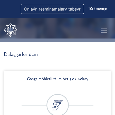
Onlaýn resminamalary tabşyr
Türkmençe
Dalaşgärler üçin
Gysga möhletli tälim beriş okuwlary