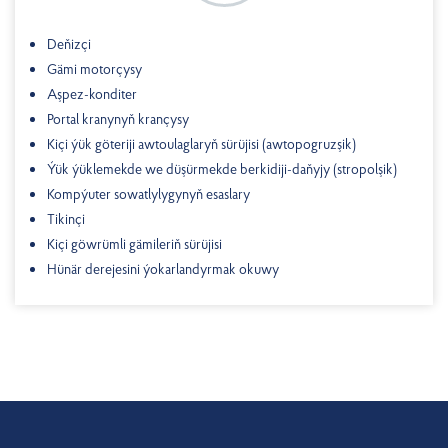
Deňizçi
Gämi motorçysy
Aşpez-konditer
Portal kranynyň krançysy
Kiçi ýük göteriji awtoulaglaryň sürüjisi (awtopogruzşik)
Ýük ýüklemekde we düşürmekde berkidiji-daňyjy (stropolşik)
Kompýuter sowatlylygynyň esaslary
Tikinçi
Kiçi göwrümli gämileriň sürüjisi
Hünär derejesini ýokarlandyrmak okuwy