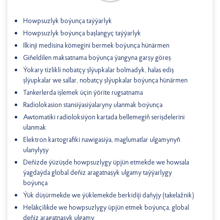
Howpsuzlyk boýunça taýýarlyk
Howpsuzlyk boýunça başlangyç taýýarlyk
Ilkinji medisina kömegini bermek boýunça hünärmen
Giňeldilen maksatnama boýunça ýangyna garşy göreş
Ýokary tizlikli nobatçy şlýupkalar bolmadyk, halas ediş
şlýupkalar we sallar, nobatçy şlýupkalar boýunça hünärmen
Tankerlerda işlemek üçin ýörite rugsatnama
Radiolokasion stansiýasiýalaryny ulanmak boýunça
Awtomatiki radioloksiýon kartada bellemegiň serişdelerini
ulanmak
Elektron kartografiki nawigasiýa, maglumatlar ulgamynyň
ulanylyşy
Deňizde ýüzüşde howpsuzlygy üpjün etmekde we howsala
ýagdaýda global deňiz aragatnaşyk ulgamy taýýarlygy
boýunça
Ýük düşürmekde we ýüklemekde berkidiji daňyjy (takelažnik)
Heläkçilikde we howpsuzlygy üpjün etmek boýunça, global
deňiz aragatnaşyk ulgamy