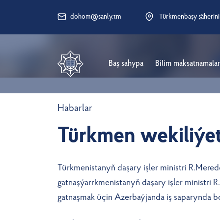
dohom@sanly.tm
Türkmenbaşy şäherini
Baş sahypa
Bilim maksatnamala
Habarlar
Türkmen wekiliýet
Türkmenistanyň daşary işler ministri R.Mer
gatnaşýarrkmenistanyň daşary işler ministr
gatnaşmak üçin Azerbaýjanda iş saparynda bo