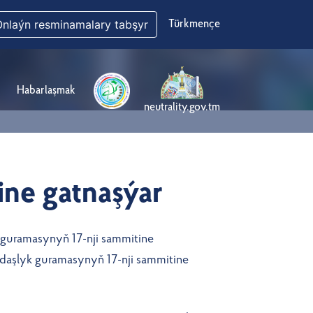
Onlaýn resminamalary tabşyr
Türkmençe
Habarlaşmak
neutrality.gov.tm
ine gatnaşýar
guramasynyň 17-nji sammitine
daşlyk guramasynyň 17-nji sammitine