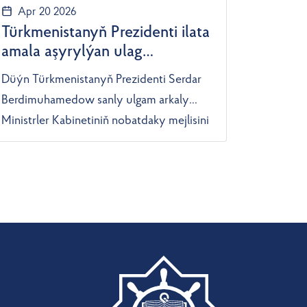
Apr 20 2026
Türkmenistanyň Prezidenti ilata
amala aşyrylýan ulag
hyzmatlarynyň hilini
Düýn Türkmenistanyň Prezidenti Serdar
ýokarlandyrmagy tabşyrdy
Berdimuhamedow sanly ulgam arkaly
Ministrler Kabinetiniň nobatdaky mejlisini
geçirdi. Onuň dowamynda wise-premýer
B.Annaýew ýurduň awtomobil ulaglary
pudagynyň maddy-enjamlaýyn
binýadyny has-da döwrebaplaşdyrmak
boýunça alnyp barylýan işler barada
hasabat berdi. TDH-niň habar berşi ýaly,
häzirki wagtda Türkmenistanyň
Awtomobil ulaglary ministrligi
tarapyndan bu ugurda, hususan-da,