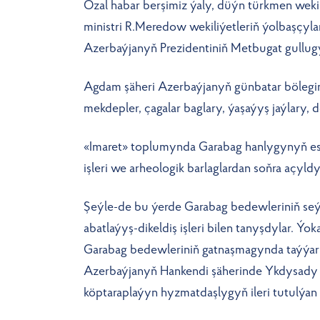
Ozal habar berşimiz ýaly, düýn türkmen wekil
ministri R.Meredow wekiliýetleriň ýolbaşçyla
Azerbaýjanyň Prezidentiniň Metbugat gullugy
Agdam şäheri Azerbaýjanyň günbatar böleginde,
mekdepler, çagalar baglary, ýaşaýyş jaýlary, 
«Imaret» toplumynda Garabag hanlygynyň esa
işleri we arheologik barlaglardan soňra açyldy
Şeýle-de bu ýerde Garabag bedewleriniň seýi
abatlaýyş-dikeldiş işleri bilen tanyşdylar. 
Garabag bedewleriniň gatnaşmagynda taýýarlan
Azerbaýjanyň Hankendi şäherinde Ykdysady h
köptaraplaýyn hyzmatdaşlygyň ileri tutulýan 