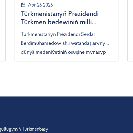
Apr 26 2026
Türkmenistanyň Prezidendi
Türkmen bedewiniň milli
baýramy mynasybetli ähli
Türkmenistanyň Prezidendi Serdar
watandaşlaryny gutlady
Berdimuhamedow ähli watandaşlaryny
dünýä medeniýetiniň ösüşine mynasyp
goşant goşan parasatly pederleriň
zehininden kemal tapan, halk seçgisi
esasynda döredilen şan-şöhratly
bedewleriň şanyna uly dabara bilen
döwlet derejesinde bellenilýän Türkmen
bedewiniň milli baýramy mynasybetli
tüýs ýürekden gutlady. Bu barada TDH
habar berýär. Döwlet Baştutany
 gullugynyň Türkmenbaşy
Gutlagynda merdana halkyň durmuşynda