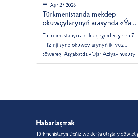
Apr 27 2026
Türkmenistanda mekdep
okuwçylarynyň arasynda «Ýaş
inžener – 2026» bäsleşigi
Türkmenistanyň ähli künjeginden gelen 7
geçirildi
– 12-nji synp okuwçylarynyň iki ýüz
töweregi Aşgabatda «Ojar Aziýa» hususy
kärhanasynyň meýdançasynda geçirilen
«Ýaş inžener – 2026» bäsleşigine
gatnaşdylar. «Türkmenistan: Altyn asyr»
neşiriniň habar bermegine görä, ýaryşlar
toparlaýyn we şahsy hasapda geçirildi.
Habarlaşmak
Türkmenistanyň Deňiz we derýa ulaglary döwlet