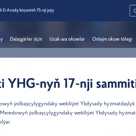
ň D.Azady köçesiniň 75-nji jaýy
ry
Dalaşgärler üçin
Uzak-ara okuwlar
Onlaýn okuw tölegi
i YHG-nyň 17-nji sammit
edowyň ýolbaşçylygyndaky wekiliýet Ykdysady hyzmatdaşlyk 
i R.Meredowyň ýolbaşçylygyndaky wekiliýet Ykdysady hyzmat
lýar.