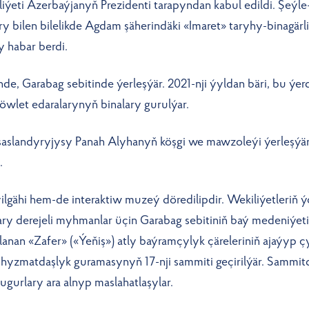
iýeti Azerbaýjanyň Prezidenti tarapyndan kabul edildi. Şeýle
ry bilen bilelikde Agdam şäherindäki «Imaret» taryhy-binagär
 habar berdi.
 Garabag sebitinde ýerleşýär. 2021-nji ýyldan bäri, bu ýerde 
döwlet edaralarynyň binalary gurulýar.
slandyryjysy Panah Alyhanyň köşgi we mawzoleýi ýerleşýär. 
.
lgähi hem-de interaktiw muzeý döredilipdir. Wekiliýetleriň ý
Ýokary derejeli myhmanlar üçin Garabag sebitiniň baý medeniýe
an «Zafer» («Ýeňiş») atly baýramçylyk çäreleriniň ajaýyp çyk
yzmatdaşlyk guramasynyň 17-nji sammiti geçirilýär. Sammit
ugurlary ara alnyp maslahatlaşylar.