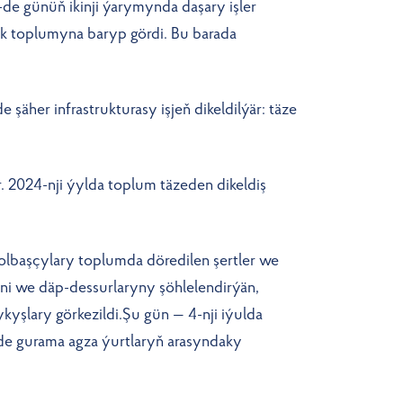
-de günüň ikinji ýarymynda daşary işler
lik toplumyna baryp gördi. Bu barada
şäher infrastrukturasy işjeň dikeldilýär: täze
2024-nji ýylda toplum täzeden dikeldiş
olbaşçylary toplumda döredilen şertler we
tini we däp-dessurlaryny şöhlelendirýän,
yşlary görkezildi.Şu gün — 4-nji iýulda
de gurama agza ýurtlaryň arasyndaky