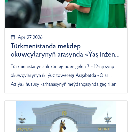
Apr 27 2026
Türkmenistanda mekdep
okuwçylarynyň arasynda «Ýaş inžener
– 2026» bäsleşigi geçirildi
Türkmenistanyň ähli künjeginden gelen 7 – 12-nji synp
okuwçylarynyň iki ýüz töweregi Aşgabatda «Ojar
Aziýa» hususy kärhanasynyň meýdançasynda geçirilen
«Ýaş inžener – 2026» bäsleşigine gatnaşdylar.
«Türkmenistan: Altyn asyr» neşiriniň habar bermegine
görä, ýaryşlar toparlaýyn we şahsy hasapda geçirildi.