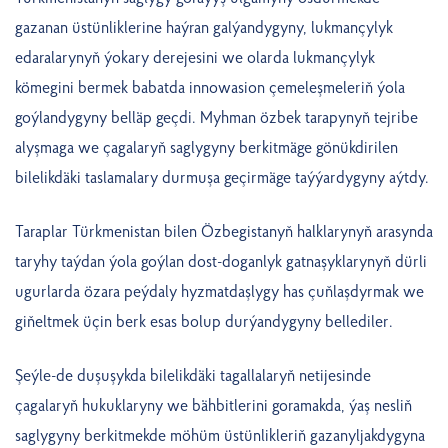
gazanan üstünliklerine haýran galýandygyny, lukmançylyk
edaralarynyň ýokary derejesini we olarda lukmançylyk
kömegini bermek babatda innowasion çemeleşmeleriň ýola
goýlandygyny belläp geçdi. Myhman özbek tarapynyň tejribe
alyşmaga we çagalaryň saglygyny berkitmäge gönükdirilen
bilelikdäki taslamalary durmuşa geçirmäge taýýardygyny aýtdy.
Taraplar Türkmenistan bilen Özbegistanyň halklarynyň arasynda
taryhy taýdan ýola goýlan dost-doganlyk gatnaşyklarynyň dürli
ugurlarda özara peýdaly hyzmatdaşlygy has çuňlaşdyrmak we
giňeltmek üçin berk esas bolup durýandygyny bellediler.
Şeýle-de duşuşykda bilelikdäki tagallalaryň netijesinde
çagalaryň hukuklaryny we bähbitlerini goramakda, ýaş nesliň
saglygyny berkitmekde möhüm üstünlikleriň gazanyljakdygyna