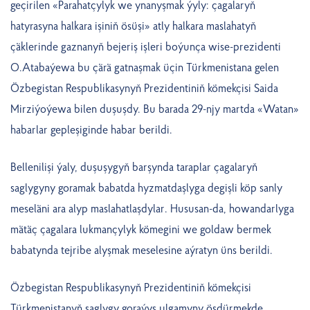
geçirilen «Parahatçylyk we ynanyşmak ýyly: çagalaryň
hatyrasyna halkara işiniň ösüşi» atly halkara maslahatyň
çäklerinde gaznanyň bejeriş işleri boýunça wise-prezidenti
O.Atabaýewa bu çärä gatnaşmak üçin Türkmenistana gelen
Özbegistan Respublikasynyň Prezidentiniň kömekçisi Saida
Mirziýoýewa bilen duşuşdy. Bu barada 29-njy martda «Watan»
habarlar gepleşiginde habar berildi.
Bellenilişi ýaly, duşuşygyň barşynda taraplar çagalaryň
saglygyny goramak babatda hyzmatdaşlyga degişli köp sanly
meseläni ara alyp maslahatlaşdylar. Hususan-da, howandarlyga
mätäç çagalara lukmançylyk kömegini we goldaw bermek
babatynda tejribe alyşmak meselesine aýratyn üns berildi.
Özbegistan Respublikasynyň Prezidentiniň kömekçisi
Türkmenistanyň saglygy goraýyş ulgamyny ösdürmekde