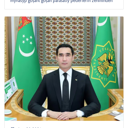
mynasyp goşant goşan parasatly pederleriň zehininden
kemal tapan, halk seçgisi esasynda döredilen şan-şöhratly
bedewleriň şanyna uly dabara bilen döwlet derejesinde
bellenilýän Türkmen bedewiniň milli baýramy
mynasybetli tüýs ýürekden gutlady. Bu barada TDH
habar berýär. Döwlet Baştutany Gutlagynda merdana
halkyň durmuşynda ganatly bedewleriň tutýan ornunyň
aýratyn ähmiýete eýedigini, gadymy döwürlerden bäri
«asman atlary», «Nusaý atlary», «ganatly bedewler»
diýlip dünýä meşhur bolan behişdi bedewleriň halkyň
milli buýsanjy, göz guwanjy hem-de gymmatly
baýlygydygyny hem-de halk arasynda aýdylýan «Aty
baryň ganaty bar», «Taý ata ýetirer, at — myrada», «At —
döwletlilik», «At rysgaly alnynda» ýaly parasatly
jümleleriň munuň aýdyň beýanydygyny belleýär.