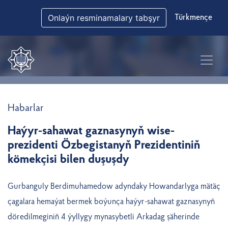
Onlaýn resminamalary tabşyr
Türkmençe
Habarlar
Haýyr-sahawat gaznasynyň wise-
prezidenti Özbegistanyň Prezidentiniň
kömekçisi bilen duşuşdy
Gurbanguly Berdimuhamedow adyndaky Howandarlyga mätäç
çagalara hemaýat bermek boýunça haýyr-sahawat gaznasynyň
döredilmeginiň 4 ýyllygy mynasybetli Arkadag şäherinde