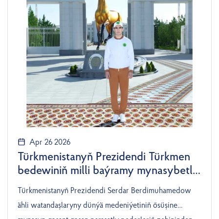
Apr 26 2026
Türkmenistanyň Prezidendi Türkmen
bedewiniň milli baýramy mynasybetli
ähli watandaşlaryny gutlady
Türkmenistanyň Prezidendi Serdar Berdimuhamedow
ähli watandaşlaryny dünýä medeniýetiniň ösüşine