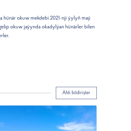
hünär okuw mekdebi 2021-nji ýylyň maý
 gelip okuw jaýynda okadylýan hünärler bilen
rler.
Ähli bildirişler