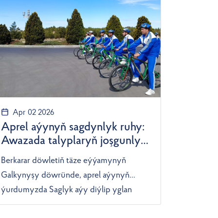
Apr 02 2026
Aprel aýynyň sagdynlyk ruhy:
Awazada talyplaryň joşgunly
sport baýramy
Berkarar döwletiň täze eýýamynyň
Galkynyşy döwründe, aprel aýynyň
ýurdumyzda Saglyk aýy diýlip yglan
edilmegi ýaş nesilleriň ruhuny belende