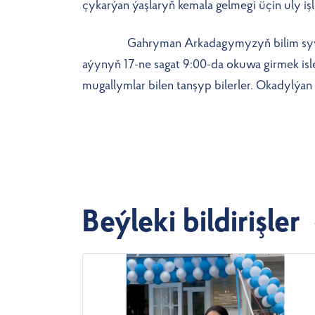
çykarýan ýaşlaryň kemala gelmegi üçin u
Gahryman Arkadagymyzyň bilim syýasatynd
aýynyň 17-ne sagat 9:00-da okuwa girmek isle
mugallymlar bilen tanşyp bilerler. Okadylýan h
Beýleki bildirişler