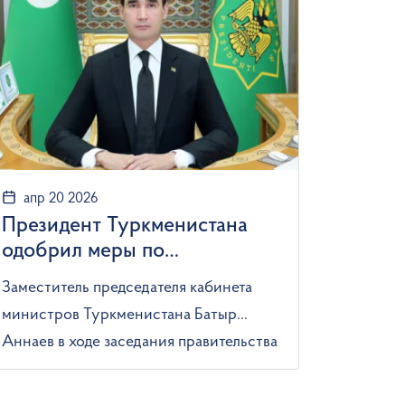
апр 20 2026
Президент Туркменистана
одобрил меры по
совершенствованию
Заместитель председателя кабинета
пассажирских перевозок
министров Туркменистана Батыр
Аннаев в ходе заседания правительства
отчитался о предпринимаемых
практических шагах по дальнейшему