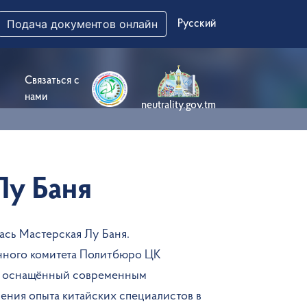
Подача документов онлайн
Русский
Связаться с
нами
neutrality.gov.tm
Лу Баня
ась Мастерская Лу Баня.
янного комитета Политбюро ЦК
р, оснащённый современным
ения опыта китайских специалистов в