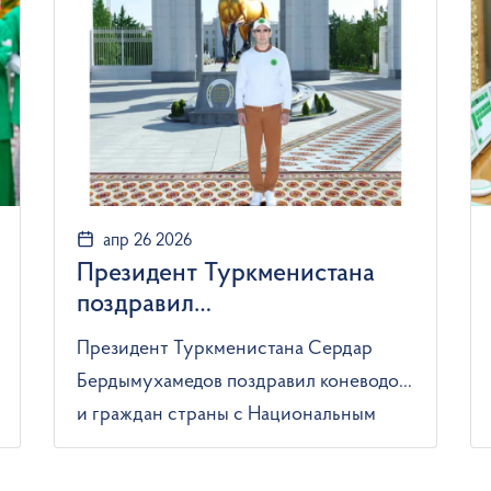
апр 26 2026
Президент Туркменистана
поздравил
соотечественников с
Президент Туркменистана Сердар
праздником туркменского
Бердымухамедов поздравил коневодов
скакуна
и граждан страны с Национальным
праздником туркменского скакуна. Об
этом сообщает TDH. В своем послании